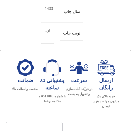
1403
سال چاپ
اول
نوبت چاپ
ارسال
سرعت
پشتیبانی 24
ضمانت
رایگان
ساعته
در فرآیند آماده‌سازی
سلامت و اصالت کالا
و تحویل به پست
خرید بالای یک
با شماره 0511803 و
میلیون و پانصد هزار
مکالمه برخط
تومان