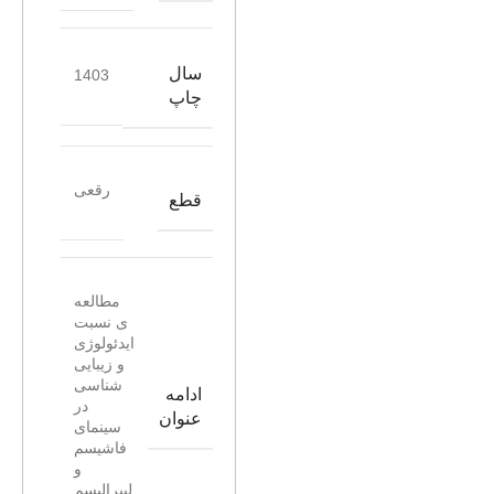
سال
1403
چاپ
رقعی
قطع
مطالعه
ی نسبت
ایدئولوژی
و زیبایی
شناسی
ادامه
در
عنوان
سینمای
فاشیسم
و
لیبرالیسم