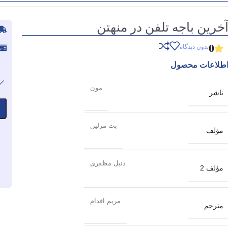
خرین باجه تلفن در منهتن
0
بدون دیدگاه
طلاعات محصول
مون
ناشر
بت مرلین
مؤلف
دنیل مظفری
مؤلف 2
مریم اقدام
مترجم