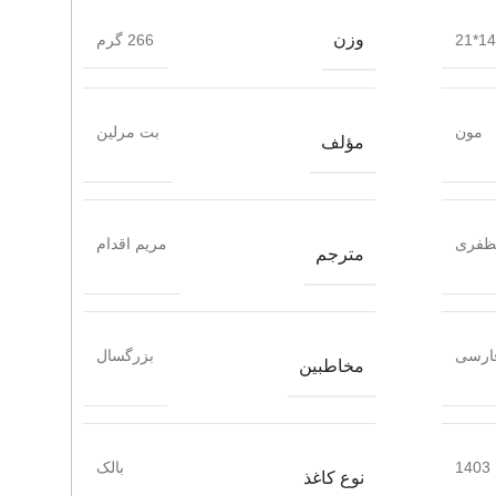
وزن
14*21
266 گرم
مون
بت مرلین
مؤلف
مظفری
مریم اقدام
مترجم
ارسی
بزرگسال
مخاطبین
1403
بالک
نوع کاغذ