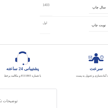
1403
سال چاپ
اول
نوبت چاپ
سرعت
پشتیبانی 24 ساعته
د آماده‌سازی و تحویل به پست
با شماره 0511803 و مکالمه برخط
توضیحات تک