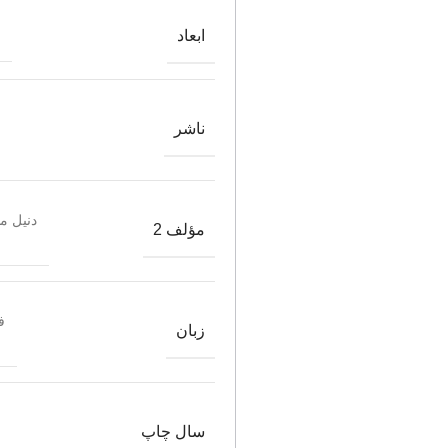
ابعاد
ناشر
دنیل 
مؤلف 2
ف
زبان
سال چاپ