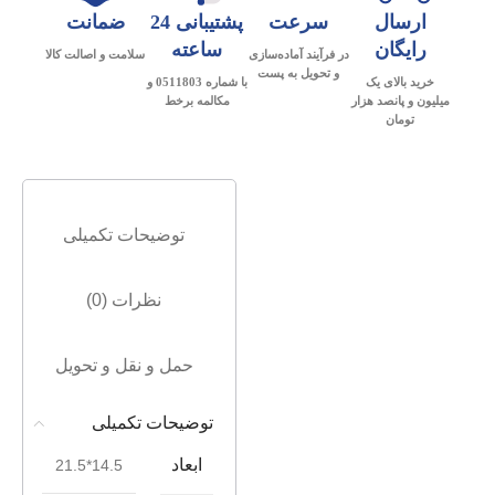
ارسال
سرعت
پشتیبانی 24
ضمانت
رایگان
ساعته
در فرآیند آماده‌سازی
سلامت و اصالت کالا
و تحویل به پست
خرید بالای یک
با شماره 0511803 و
میلیون و پانصد هزار
مکالمه برخط
تومان
توضیحات تکمیلی
نظرات (0)
حمل و نقل و تحویل
توضیحات تکمیلی
ابعاد
14.5*21.5