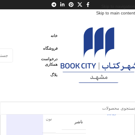
Skip to navigation
Skip to main content
خانه
/
محصولات
/
کتاب بزرگسال
/
ادبیات
/
ادبیات داستانی جهان
خانه
دروغ پنهان شوهر بیوه زن
فروشگاه
دروغ پنهان
درخواست
ارسال کالا به
همکاری
فروخته شده
سراسر ایران
شوهر بیوه
بلاگ
زن
پرداخت از طریق
کارت‌های عضو
شتاب
برای بزرگنمایی کلیک کنید
0
بدون
دیدگاه
در انبار موجود
اطلاعات محصول
نمی باشد
0
بدون
دیدگاه
نون
ناشر