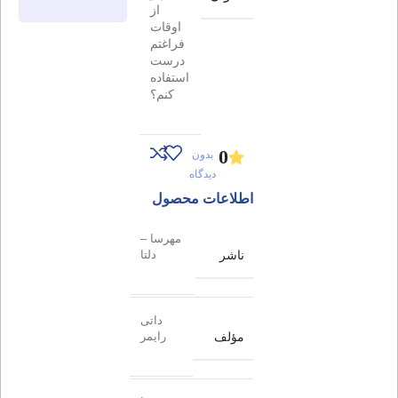
از
اوقات
فراغتم
درست
استفاده
کنم؟
0
بدون
دیدگاه
اطلاعات محصول
مهرسا –
ناشر
دلتا
داتی
مؤلف
رایمر