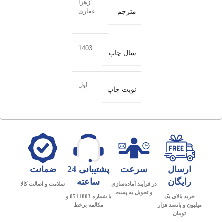
زهرا
مترجم
غفاری
1403
سال چاپ
اول
نوبت چاپ
ارسال
سرعت
پشتیبانی 24
ضمانت
رایگان
ساعته
در فرآیند آماده‌سازی
سلامت و اصالت کالا
و تحویل به پست
خرید بالای یک
با شماره 0511803 و
میلیون و پانصد هزار
مکالمه برخط
تومان