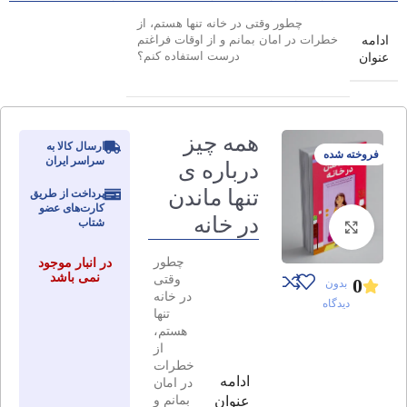
چطور وقتی در خانه تنها هستم، از
ادامه
خطرات در امان بمانم و از اوقات فراغتم
درست استفاده کنم؟
عنوان
همه چیز
ارسال کالا به
فروخته شده
سراسر ایران
درباره ی
تنها ماندن
پرداخت از طریق
کارت‌های عضو
در خانه
شتاب
برای بزرگنمایی کلیک کنید
چطور
در انبار موجود
نمی باشد
وقتی
0
بدون
در خانه
دیدگاه
تنها
هستم،
از
خطرات
ادامه
در امان
بمانم و
عنوان