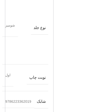
شومیز
نوع جلد
اول
نوبت چاپ
شابک
9786223362019