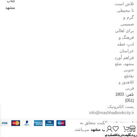
تلاش است
تا محیطی
گرم و
صمیمی
برای اهالی
فرهنگ و
ادبِ خطه
خراسان
فراهم آورد.
مشهد، ضلع
جنوبی
تقاطع
کلاهدوز و
قرنی
تلفن: 1803
(051)
پست الکترونیک:
info@mashhadbookcity.ir
تمامی حقوق و مالکیت متعلق به
فروشگاه شهر کتاب مشهد
می‌باشد.
روشگاه
سبد خرید
حساب من
لیست علاقه‌مندی‌ها
سال 1405