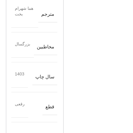
هما شهرام
مترجم
بخت
بزرگسال
مخاطبین
1403
سال چاپ
رقعی
قطع