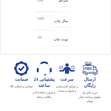
مترجم
بخت
1403
سال چاپ
اول
نوبت چاپ
ارسال
سرعت
پشتیبانی 24
ضمانت
رایگان
ساعته
در فرآیند آماده‌سازی
سلامت و اصالت کالا
و تحویل به پست
خرید بالای یک
با شماره 0511803 و
میلیون و پانصد هزار
مکالمه برخط
تومان