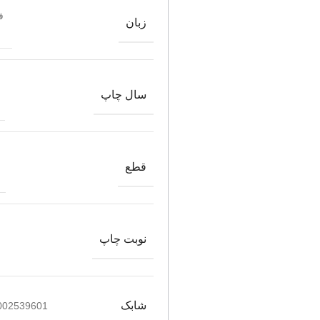
ف
زبان
سال چاپ
قطع
نوبت چاپ
شابک
002539601