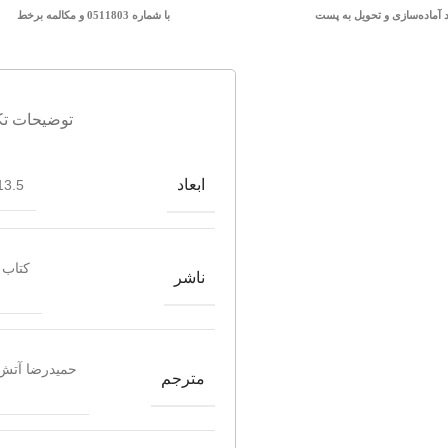
د آماده‌سازی و تحویل به پست
با شماره 0511803 و مکالمه برخط
توضیحات تک
ابعاد
3.5*20.5
کتاب 
ناشر
حمیدرضا آتش
مترجم