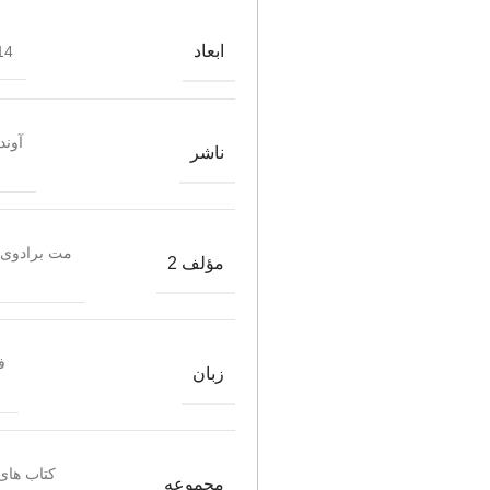
ابعاد
4*20.5
آوند
ناشر
مت برادوی 
مؤلف 2
ف
زبان
کتاب های 
مجموعه