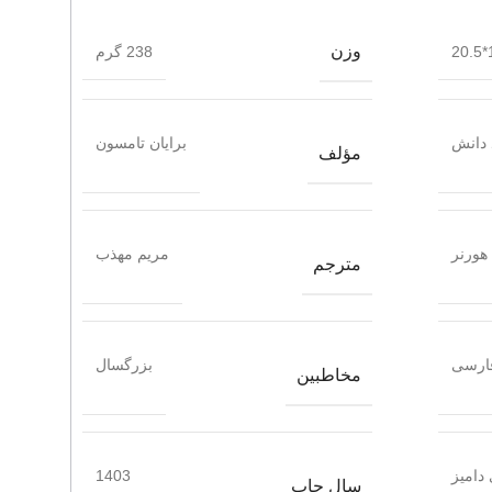
وزن
1
238 گرم
 دانش
برایان تامسون
مؤلف
هورنر
مریم مهذب
مترجم
ارسی
بزرگسال
مخاطبین
دامیز
1403
سال چاپ