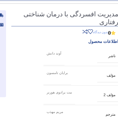
دیریت افسردگی با درمان شناختی
فتاری
0
بدون دیدگاه
طلاعات محصول
آوند دانش
ناشر
برایان تامسون
مؤلف
مت برادوی هورنر
مؤلف 2
مریم مهذب
مترجم