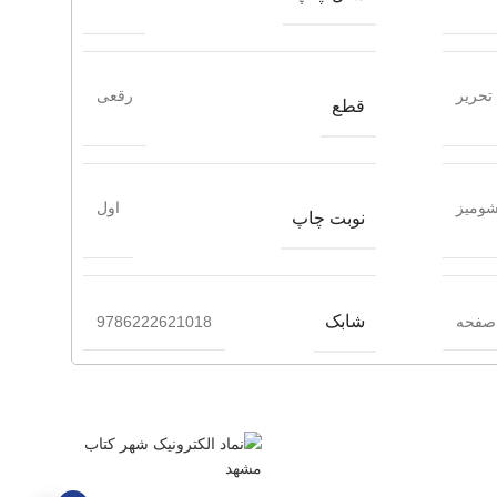
تحریر
رقعی
قطع
ومیز
اول
نوبت چاپ
شابک
9786222621018