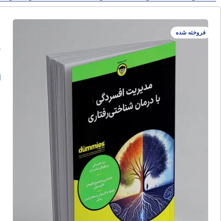
م
فروخته شده
ر
ا