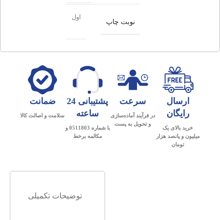
اول
نوبت چاپ
ارسال
سرعت
پشتیبانی 24
ضمانت
رایگان
ساعته
در فرآیند آماده‌سازی
سلامت و اصالت کالا
و تحویل به پست
خرید بالای یک
با شماره 0511803 و
میلیون و پانصد هزار
مکالمه برخط
تومان
توضیحات تکمیلی