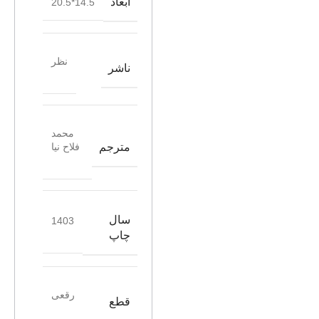
ابعاد
14.5*20.5
نظر
ناشر
محمد
مترجم
فلاح نیا
سال
1403
چاپ
رقعی
قطع