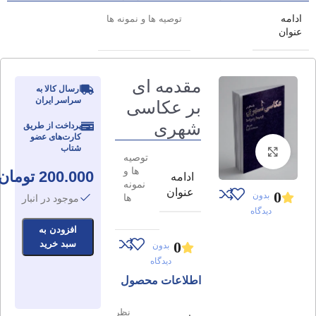
ادامه
توصیه ها و نمونه ها
عنوان
مقدمه ای
ارسال کالا به
سراسر ایران
بر عکاسی
شهری
پرداخت از طریق
کارت‌های عضو
شتاب
برای بزرگنمایی کلیک کنید
توصیه
ها و
200.000
تومان
ادامه
نمونه
عنوان
0
بدون
ها
موجود در انبار
دیدگاه
افزودن به
0
سبد خرید
بدون
دیدگاه
اطلاعات محصول
نظر