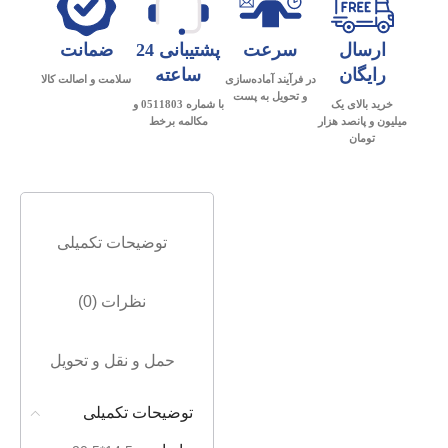
ارسال
سرعت
پشتیبانی 24
ضمانت
رایگان
ساعته
در فرآیند آماده‌سازی
سلامت و اصالت کالا
و تحویل به پست
خرید بالای یک
با شماره 0511803 و
میلیون و پانصد هزار
مکالمه برخط
تومان
توضیحات تکمیلی
نظرات (0)
حمل و نقل و تحویل
توضیحات تکمیلی