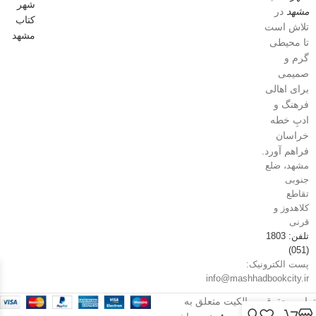
مشهد
در
تلاش است
تا محیطی
گرم و
صمیمی
برای اهالی
فرهنگ و
ادبِ خطه
خراسان
فراهم آورد.
مشهد، ضلع
جنوبی
تقاطع
کلاهدوز و
قرنی
تلفن: 1803
(051)
پست الکترونیک:
info@mashhadbookcity.ir
تمامی حقوق و مالکیت متعلق به