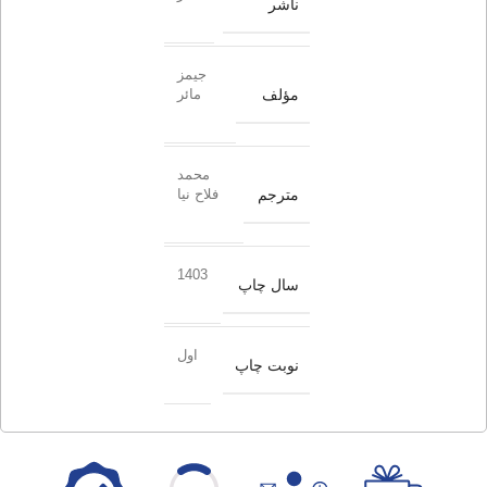
ناشر
جیمز
مؤلف
مائر
محمد
مترجم
فلاح نیا
1403
سال چاپ
اول
نوبت چاپ