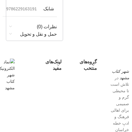
شابک
9786229163191
نظرات (0)
حمل و نقل و تحویل
گروه‌های
لینک‌های
منتخب
مفید
شهر کتاب
مشهد
در
تلاش است
تا محیطی
گرم و
صمیمی
برای اهالی
فرهنگ و
ادبِ خطه
خراسان