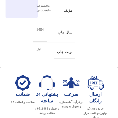
محمدرضا
مؤلف
ماهیدشتی
1404
سال چاپ
اول
نوبت چاپ
ارسال
سرعت
پشتیبانی 24
ضمانت
رایگان
ساعته
در فرآیند آماده‌سازی
سلامت و اصالت کالا
و تحویل به پست
خرید بالای یک
با شماره 0511803 و
میلیون و پانصد هزار
مکالمه برخط
تومان