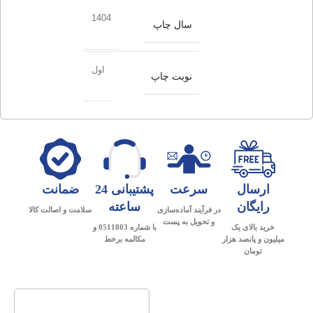
1404
سال چاپ
اول
نوبت چاپ
ارسال
سرعت
پشتیبانی 24
ضمانت
رایگان
ساعته
در فرآیند آماده‌سازی
سلامت و اصالت کالا
و تحویل به پست
خرید بالای یک
با شماره 0511803 و
میلیون و پانصد هزار
مکالمه برخط
تومان