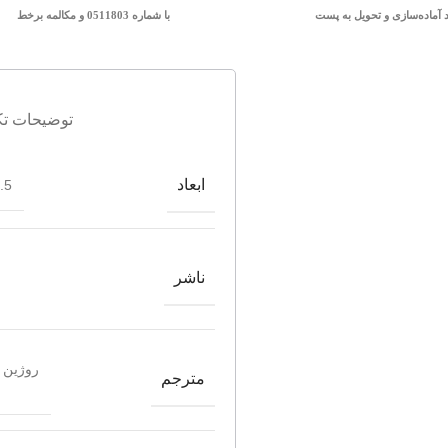
د آماده‌سازی و تحویل به پست
با شماره 0511803 و مکالمه برخط
توضیحات تک
ابعاد
*23
ناشر
روژین 
مترجم