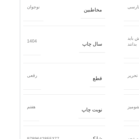
ارسی
نوجوان
مخاطبین
 باید
1404
سال چاپ
بدانند
تحریر
رقعی
قطع
ومیز
هفتم
نوبت چاپ
شابک
9789642855377