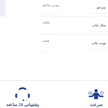
روژین شاملو
مترجم
1404
سال چاپ
هفتم
نوبت چاپ
سرعت
پشتیبانی 24 ساعته