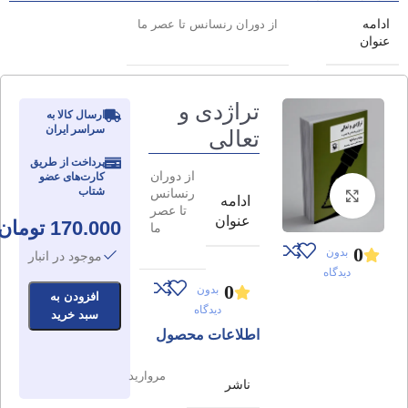
ادامه
از دوران رنسانس تا عصر ما
عنوان
تراژدی و
ارسال کالا به
سراسر ایران
تعالی
پرداخت از طریق
از دوران
کارت‌های عضو
شتاب
رنسانس
برای بزرگنمایی کلیک کنید
ادامه
تا عصر
عنوان
170.000
تومان
ما
0
بدون
موجود در انبار
دیدگاه
0
بدون
افزودن به
دیدگاه
سبد خرید
اطلاعات محصول
مروارید
ناشر