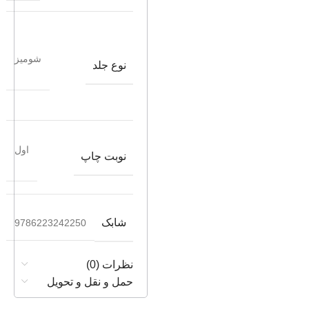
شومیز
نوع جلد
اول
نوبت چاپ
شابک
9786223242250
نظرات (0)
حمل و نقل و تحویل