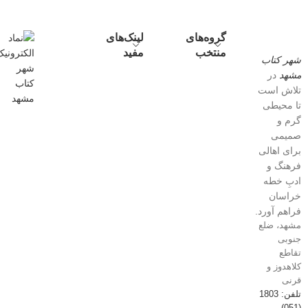
گروه‌های
لینک‌های
منتخب
مفید
شهر کتاب
مشهد
در
تلاش است
تا محیطی
گرم و
صمیمی
برای اهالی
فرهنگ و
ادبِ خطه
خراسان
فراهم آورد.
مشهد، ضلع
جنوبی
تقاطع
کلاهدوز و
قرنی
تلفن: 1803
(051)