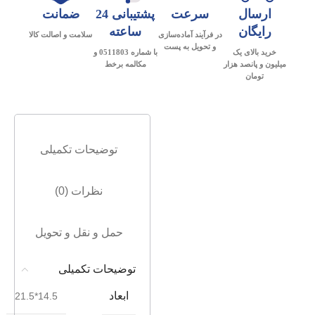
ارسال
سرعت
پشتیبانی 24
ضمانت
رایگان
ساعته
در فرآیند آماده‌سازی
سلامت و اصالت کالا
و تحویل به پست
خرید بالای یک
با شماره 0511803 و
میلیون و پانصد هزار
مکالمه برخط
تومان
توضیحات تکمیلی
نظرات (0)
حمل و نقل و تحویل
توضیحات تکمیلی
ابعاد
14.5*21.5