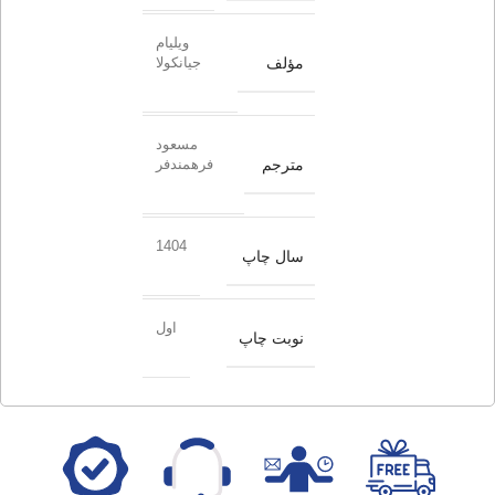
ویلیام
مؤلف
جیانکولا
مسعود
مترجم
فرهمندفر
1404
سال چاپ
اول
نوبت چاپ