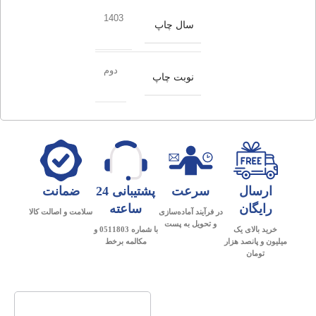
1403
سال چاپ
دوم
نوبت چاپ
ارسال
سرعت
پشتیبانی 24
ضمانت
رایگان
ساعته
در فرآیند آماده‌سازی
سلامت و اصالت کالا
و تحویل به پست
خرید بالای یک
با شماره 0511803 و
میلیون و پانصد هزار
مکالمه برخط
تومان