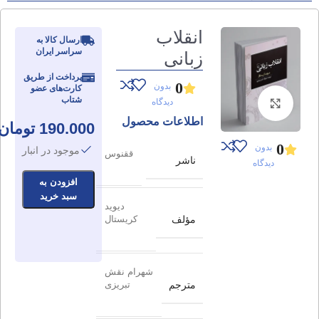
انقلاب
ارسال کالا به
سراسر ایران
زبانی
پرداخت از طریق
0
بدون
کارت‌های عضو
شتاب
دیدگاه
برای بزرگنمایی کلیک کنید
اطلاعات محصول
190.000
تومان
0
بدون
موجود در انبار
ققنوس
ناشر
دیدگاه
افزودن به
سبد خرید
دیوید
مؤلف
کریستال
شهرام نقش
مترجم
تبریزی