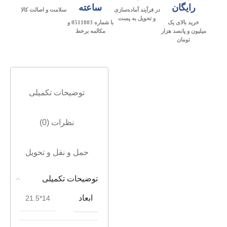
رایگان
ساعته
در فرآیند آماده‌سازی
سلامت و اصالت کالا
و تحویل به پست
خرید بالای یک
با شماره 0511803 و
میلیون و پانصد هزار
مکالمه برخط
تومان
توضیحات تکمیلی
نظرات (0)
حمل و نقل و تحویل
توضیحات تکمیلی
ابعاد
14*21.5