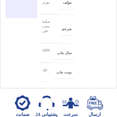
مؤلف
پورتر
شکیبا
محب
مترجم
علی
1404
سال چاپ
اول
نوبت چاپ
ارسال
سرعت
پشتیبانی 24
ضمانت