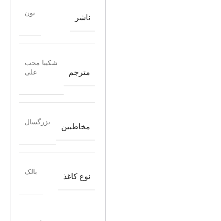
نون
ناشر
شکیبا محب
مترجم
علی
بزرگسال
مخاطبین
بالک
نوع کاغذ