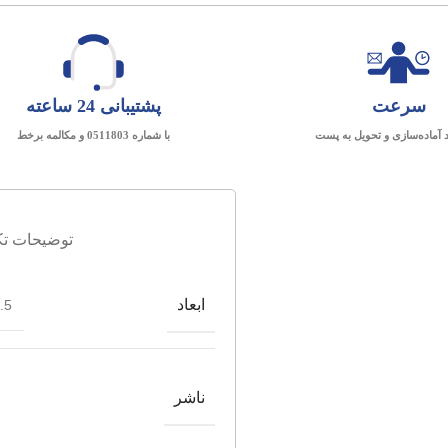
سرعت
پشتیبانی 24 ساعته
د آماده‌سازی و تحویل به پست
با شماره 0511803 و مکالمه برخط
توضیحات تک
ابعاد
*24
ناشر