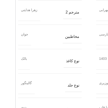
رابی
زهرا هدایتی
مترجم 2
ارسی
جوان
مخاطبین
1403
بالک
نوع کاغذ
وزیری
گالینگور
نوع جلد
با قاب
دوم