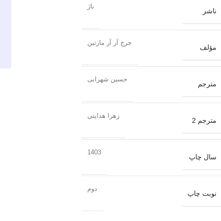
باژ
ناشر
جرج آر آر مارتین
مؤلف
حسین شهرابی
مترجم
زهرا هدایتی
مترجم 2
1403
سال چاپ
دوم
نوبت چاپ