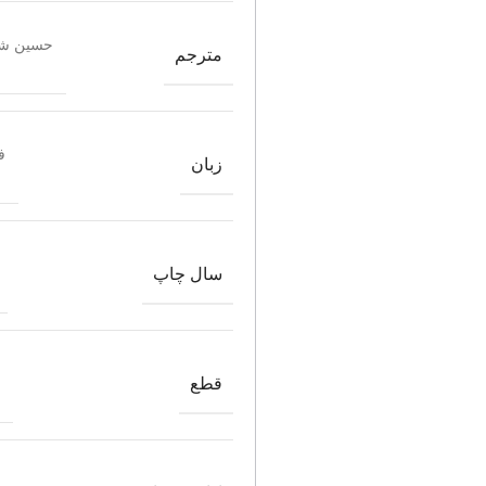
حسین شه
مترجم
ف
زبان
سال چاپ
قطع