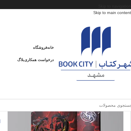
Skip to navigation
Skip to main content
خانه
/
محصولات
/
کتاب جوان
/
کشور
/
آمریکا
/
آتش و خون
آتش و خون
خانه
فروشگاه
ادامه
عنوان
درخواست همکاری
بلاگ
آ
فروخته شده
ا