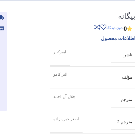
یگانه
0
بدون دیدگاه
طلاعات محصول
امیرکبیر
ناشر
آلبر کامو
مؤلف
جلال آل احمد
مترجم
اصغر خبره زاده
مترجم 2