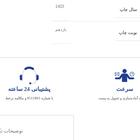
1403
سال چاپ
یازدهم
نوبت چاپ
سرعت
پشتیبانی 24 ساعته
د آماده‌سازی و تحویل به پست
با شماره 0511803 و مکالمه برخط
توضیحات تک