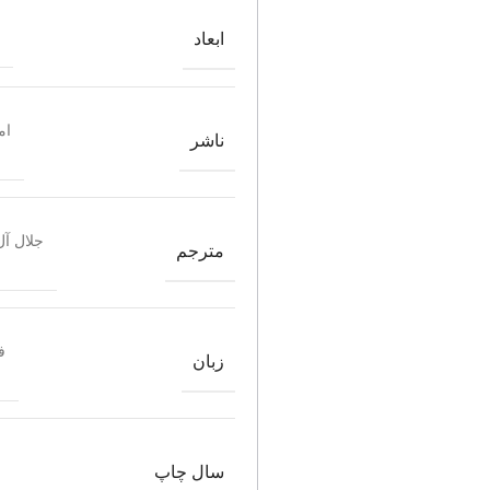
ابعاد
ام
ناشر
جلال آل
مترجم
ف
زبان
سال چاپ