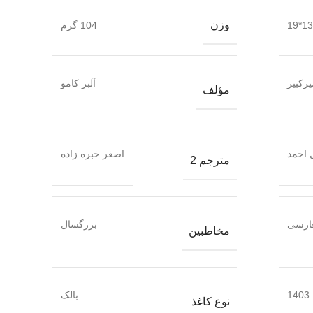
وزن
13*19
104 گرم
یرکبیر
آلبر کامو
مؤلف
 احمد
اصغر خبره زاده
مترجم 2
ارسی
بزرگسال
مخاطبین
1403
بالک
نوع کاغذ