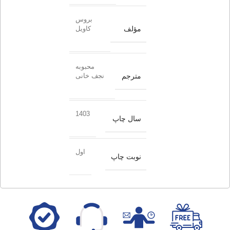
بروس
مؤلف
کاویل
محبوبه
مترجم
نجف خانی
1403
سال چاپ
اول
نوبت چاپ