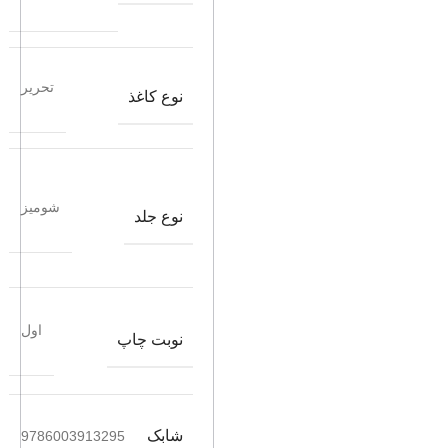
تحریر
نوع کاغذ
شومیز
نوع جلد
اول
نوبت چاپ
شابک
9786003913295