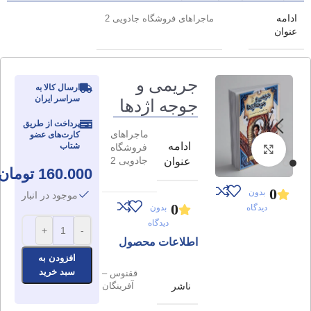
ادامه
ماجراهای فروشگاه جادویی 2
عنوان
جریمی و
ارسال کالا به
سراسر ایران
جوجه اژدها
پرداخت از طریق
ماجراهای
کارت‌های عضو
ادامه
شتاب
فروشگاه
برای بزرگنمایی کلیک کنید
جادویی 2
عنوان
160.000
تومان
0
بدون
موجود در انبار
0
دیدگاه
بدون
دیدگاه
+
-
اطلاعات محصول
افزودن به
سبد خرید
ققنوس –
ناشر
آفرینگان