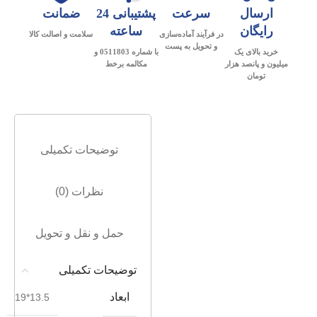
ارسال
سرعت
پشتیبانی 24
ضمانت
رایگان
ساعته
در فرآیند آماده‌سازی
سلامت و اصالت کالا
و تحویل به پست
خرید بالای یک
با شماره 0511803 و
میلیون و پانصد هزار
مکالمه برخط
تومان
توضیحات تکمیلی
نظرات (0)
حمل و نقل و تحویل
توضیحات تکمیلی
ابعاد
13.5*19