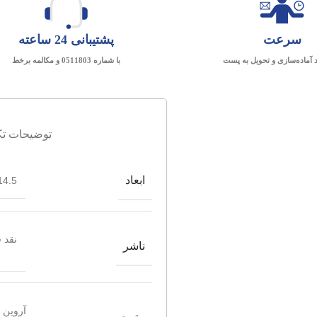
سرعت
پشتیبانی 24 ساعته
د آماده‌سازی و تحویل به پست
با شماره 0511803 و مکالمه برخط
توضیحات تک
ابعاد
4.5*21.5
نقد 
ناشر
آروین 