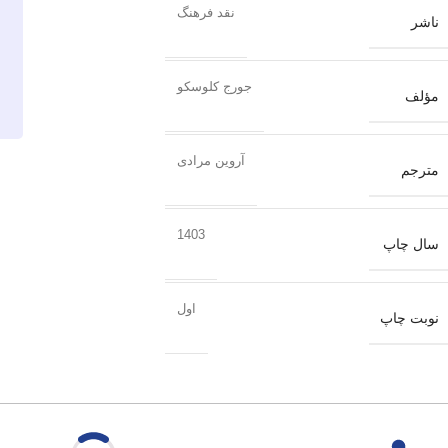
نقد فرهنگ
ناشر
جورج کلوسکو
مؤلف
آروین مرادی
مترجم
1403
سال چاپ
اول
نوبت چاپ