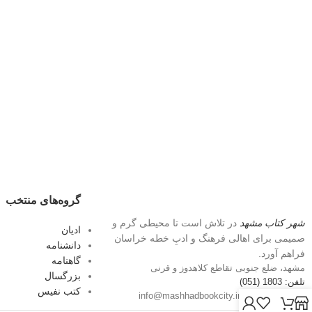
گروه‌های منتخب
شهر کتاب مشهد
در تلاش است تا محیطی گرم و
ادیان
صمیمی برای اهالی فرهنگ و ادبِ خطه خراسان
دانشنامه
فراهم آورد.
گاهنامه
مشهد، ضلع جنوبی تقاطع کلاهدوز و قرنی
بزرگسال
تلفن: 1803 (051)
کتب نفیس
پست الکترونیک: info@mashhadbookcity.ir