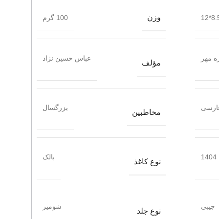
وزن
8.5*
100 گرم
ه مهر
عباس حسین نژاد
مؤلف
ارسی
بزرگسال
مخاطبین
1404
بالک
نوع کاغذ
جیبی
شومیز
نوع جلد