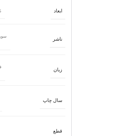
ابعاد
12
سور
ناشر
ف
زبان
سال چاپ
قطع