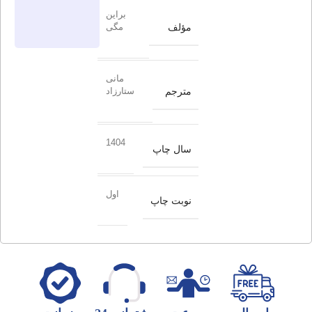
براین
مؤلف
مگی
مانی
مترجم
ستارزاد
1404
سال چاپ
اول
نوبت چاپ