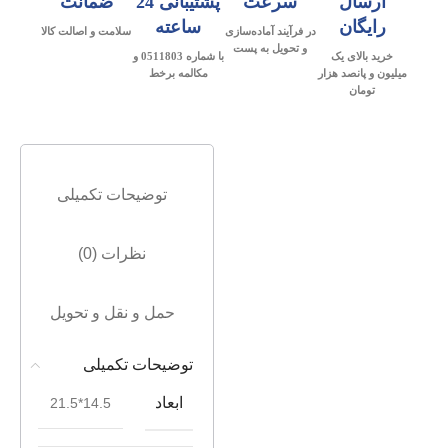
ارسال
سرعت
پشتیبانی 24
ضمانت
رایگان
ساعته
در فرآیند آماده‌سازی
سلامت و اصالت کالا
و تحویل به پست
خرید بالای یک
با شماره 0511803 و
میلیون و پانصد هزار
مکالمه برخط
تومان
توضیحات تکمیلی
نظرات (0)
حمل و نقل و تحویل
توضیحات تکمیلی
ابعاد
14.5*21.5