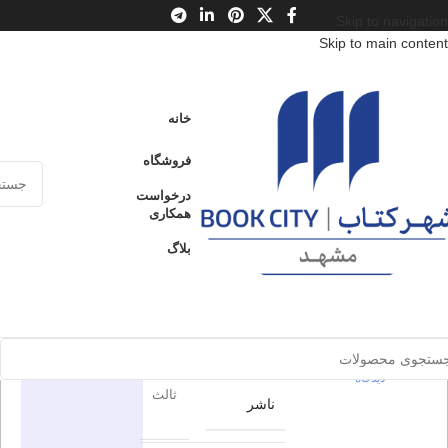
Skip to navigation
Skip to main content
خانه
/
محصولات
/
کتاب بزرگسال
/
فلسفه
/
مکاتب فلسفی
/
فلسفه معاصر
خانه
پوپر : فلسفه و جهان واقع
فروشگاه
پوپر :
درخواست
ارسال کالا به
همکاری
فروخته شده
سراسر ایران
فلسفه و
بلاگ
جهان واقع
پرداخت از طریق
کارت‌های عضو
شتاب
برای بزرگنمایی کلیک کنید
0
بدون
دیدگاه
در انبار موجود
اطلاعات محصول
نمی باشد
0
بدون
دیدگاه
ثالث
ناشر