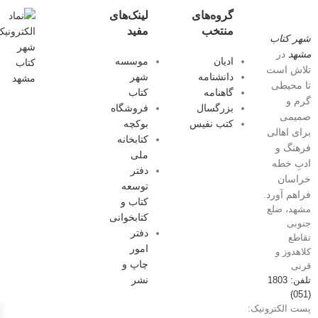
گروه‌های
لینک‌های
منتخب
مفید
شهر کتاب
مشهد
در
ادیان
موسسه
تلاش است
دانشنامه
شهر
تا محیطی
گاهنامه
کتاب
گرم و
بزرگسال
فروشگاه
صمیمی
کتب نفیس
بوکچه
برای اهالی
کتابخانه
فرهنگ و
ملی
ادبِ خطه
دفتر
خراسان
توسعه
فراهم آورد.
کتاب و
مشهد، ضلع
کتابخوانی
جنوبی
دفتر
تقاطع
امور
کلاهدوز و
چاپ و
قرنی
نشر
تلفن: 1803
(051)
پست الکترونیک: