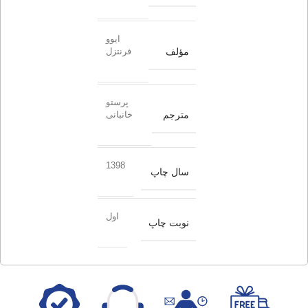
ایوو
مؤلف
فرنتزل
پرستو
مترجم
خانبانی
1398
سال چاپ
اول
نوبت چاپ