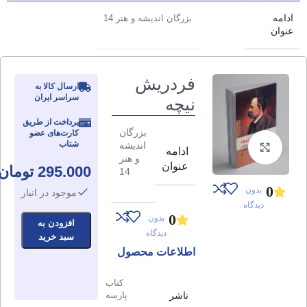
ادامه
بزرگان اندیشه و هنر 14
عنوان
فردریش
ارسال کالا به
سراسر ایران
نیچه
پرداخت از طریق
بزرگان
کارت‌های عضو
شتاب
اندیشه
برای بزرگنمایی کلیک کنید
ادامه
و هنر
عنوان
295.000
تومان
14
0
بدون
موجود در انبار
دیدگاه
0
بدون
افزودن به
دیدگاه
سبد خرید
اطلاعات محصول
کتاب
ناشر
پارسه