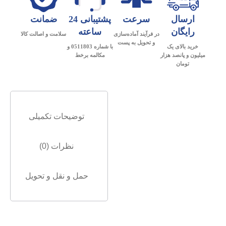
ارسال
سرعت
پشتیبانی 24
ضمانت
رایگان
ساعته
در فرآیند آماده‌سازی
سلامت و اصالت کالا
و تحویل به پست
خرید بالای یک
با شماره 0511803 و
میلیون و پانصد هزار
مکالمه برخط
تومان
توضیحات تکمیلی
نظرات (0)
حمل و نقل و تحویل