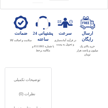
ارسال
سرعت
پشتیبانی 24
ضمانت
رایگان
ساعته
در فرآیند آماده‌سازی
سلامت و اصالت کالا
و تحویل به پست
خرید بالای یک
با شماره 0511803 و
میلیون و پانصد هزار
مکالمه برخط
تومان
توضیحات تکمیلی
نظرات (0)