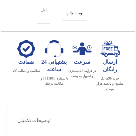
اول
نوبت چاپ
ارسال
سرعت
پشتیبانی 24
ضمانت
رایگان
ساعته
در فرآیند آماده‌سازی
سلامت و اصالت کالا
و تحویل به پست
خرید بالای یک
با شماره 0511803 و
میلیون و پانصد هزار
مکالمه برخط
تومان
توضیحات تکمیلی