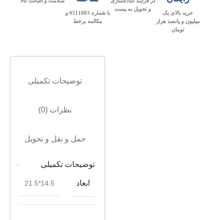
در فرآیند آماده‌سازی
سلامت و اصالت کالا
و تحویل به پست
خرید بالای یک
با شماره 0511803 و
میلیون و پانصد هزار
مکالمه برخط
تومان
توضیحات تکمیلی
نظرات (0)
حمل و نقل و تحویل
توضیحات تکمیلی
ابعاد
14.5*21.5