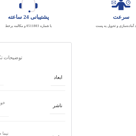
سرعت
پشتیبانی 24 ساعته
د آماده‌سازی و تحویل به پست
با شماره 0511803 و مکالمه برخط
توضیحات تک
ابعاد
خوا
ناشر
نیما 