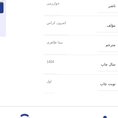
خوارزمی
ناشر
کمرون کراس
مؤلف
نیما ظاهری
مترجم
1404
سال چاپ
اول
نوبت چاپ