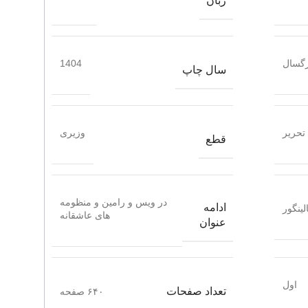
زبان
گسال
1404
سال چاپ
تحریر
وزیری
قطع
در ویس و رامین و منظومه
ادامه
لینگور
های عاشقانه
عنوان
اول
تعداد صفحات
۶۴۰ صفحه