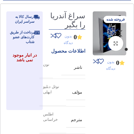
سراغ آندریا
ارسال کالا به
فروخته شده
سراسر ایران
را بگیر
پرداخت از طریق
0
بدون
کارت‌های عضو
شتاب
دیدگاه
برای بزرگنمایی کلیک کنید
اطلاعات محصول
در انبار موجود
نمی باشد
0
بدون
نون
ناشر
دیدگاه
نوئل دبلیو
مؤلف
ایهلی
اطلس
مترجم
خراسانی