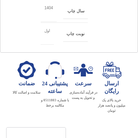
1404
سال چاپ
اول
نوبت چاپ
ارسال
سرعت
پشتیبانی 24
ضمانت
رایگان
ساعته
در فرآیند آماده‌سازی
سلامت و اصالت کالا
و تحویل به پست
خرید بالای یک
با شماره 0511803 و
میلیون و پانصد هزار
مکالمه برخط
تومان