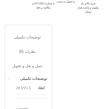
و تحویل به پست
خرید بالای یک
با شماره 0511803 و
میلیون و پانصد هزار
مکالمه برخط
تومان
توضیحات تکمیلی
نظرات (0)
حمل و نقل و تحویل
توضیحات تکمیلی
ابعاد
21.5*28.5
چشمه –