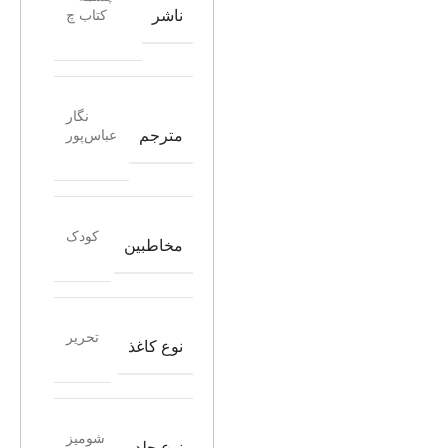
ناشر
کتاب چ
نگار
مترجم
عباس‌پور
کودک
مخاطبین
تحریر
نوع کاغذ
شومیز
نوع جلد