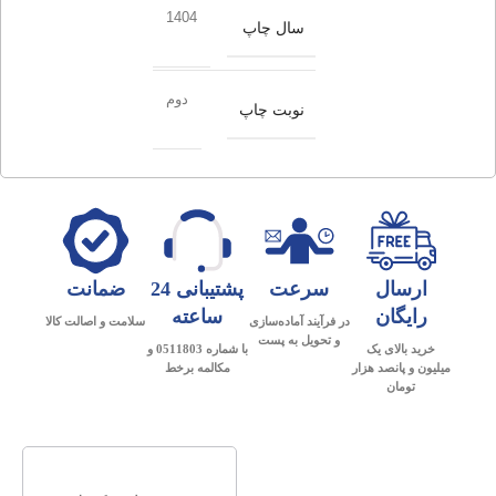
1404
سال چاپ
دوم
نوبت چاپ
ارسال
سرعت
پشتیبانی 24
ضمانت
رایگان
ساعته
در فرآیند آماده‌سازی
سلامت و اصالت کالا
و تحویل به پست
خرید بالای یک
با شماره 0511803 و
میلیون و پانصد هزار
مکالمه برخط
تومان