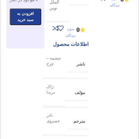
الملل
دیدگاه
نوین
افزودن به
سبد خرید
0
بدون
دیدگاه
اطلاعات محصول
چشمه –
ناشر
چرخ
ژاک
مؤلف
دریدا
نادر
مترجم
خسروی