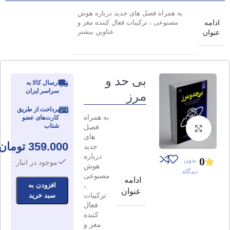
به همراه فصل های جدید درباره هوش
ادامه
مصنوعی ، ترکیبات فعال کننده مغز و
عناوین بیشتر
عنوان
بی حد و
ارسال کالا به
سراسر ایران
مرز
پرداخت از طریق
به همراه
کارت‌های عضو
شتاب
فصل
برای بزرگنمایی کلیک کنید
های
359.000
تومان
جدید
درباره
0
بدون
موجود در انبار
هوش
دیدگاه
مصنوعی
ادامه
،
افزودن به
عنوان
ترکیبات
سبد خرید
فعال
کننده
مغز و