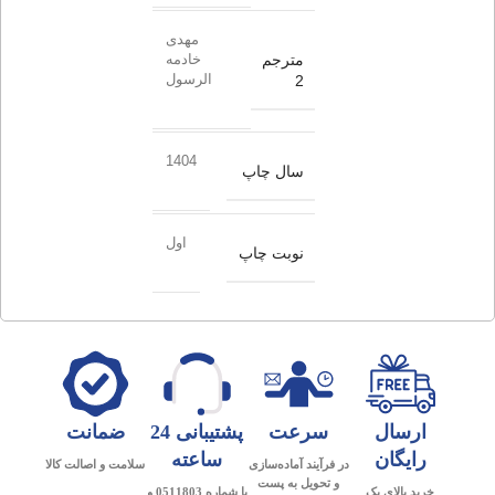
مهدی
مترجم
خادمه
الرسول
2
1404
سال چاپ
اول
نوبت چاپ
ارسال
سرعت
پشتیبانی 24
ضمانت
رایگان
ساعته
در فرآیند آماده‌سازی
سلامت و اصالت کالا
و تحویل به پست
خرید بالای یک
با شماره 0511803 و