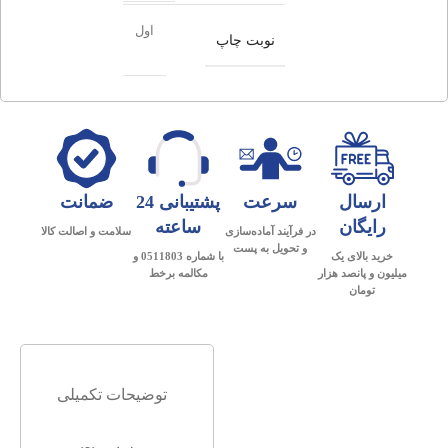
اول
نوبت چاپ
ارسال
سرعت
پشتیبانی 24
ضمانت
رایگان
ساعته
در فرآیند آماده‌سازی
سلامت و اصالت کالا
و تحویل به پست
خرید بالای یک
با شماره 0511803 و
میلیون و پانصد هزار
مکالمه برخط
تومان
توضیحات تکمیلی