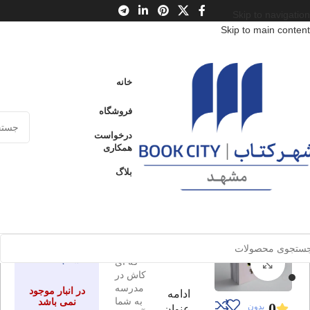
Skip to navigation
Skip to main content
خانه
/
محصولات
/
کتاب بزرگسال
/
روانشناسی عمومی
خانه
حرف نزن عمل کن
فروشگاه
چیزهایی که ای کاش در مدرسه به شما
ادامه
آموزش داده می شد
درخواست
عنوان
همکاری
بلاگ
حرف نزن
ارسال کالا به
فروخته شده
سراسر ایران
عمل کن
پرداخت از طریق
چیزهایی
کارت‌های عضو
شتاب
که ای
برای بزرگنمایی کلیک کنید
کاش در
مدرسه
در انبار موجود
ادامه
به شما
نمی باشد
0
بدون
عنوان