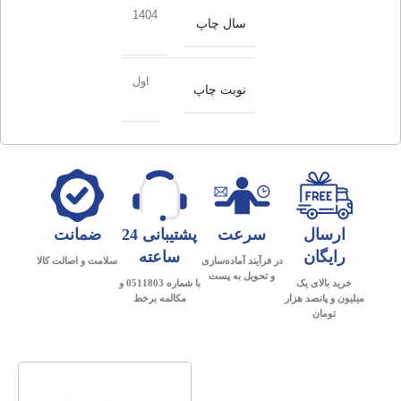
1404
سال چاپ
اول
نوبت چاپ
ارسال
سرعت
پشتیبانی 24
ضمانت
رایگان
ساعته
در فرآیند آماده‌سازی
سلامت و اصالت کالا
و تحویل به پست
خرید بالای یک
با شماره 0511803 و
میلیون و پانصد هزار
مکالمه برخط
تومان