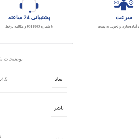
سرعت
پشتیبانی 24 ساعته
د آماده‌سازی و تحویل به پست
با شماره 0511803 و مکالمه برخط
توضیحات تک
ابعاد
4.5*21.5
ناشر
ف