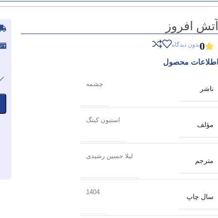
تش افروز
0
بدون دیدگاه
طلاعات محصول
چشمه
ناشر
استیون کینگ
مؤلف
لیلا حسین رشیدی
مترجم
1404
سال چاپ