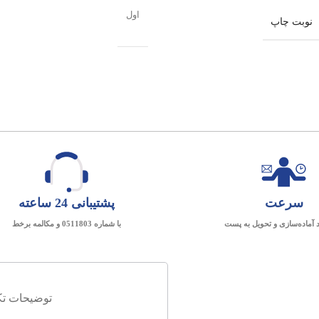
اول
نوبت چاپ
سرعت
پشتیبانی 24 ساعته
د آماده‌سازی و تحویل به پست
با شماره 0511803 و مکالمه برخط
توضیحات تک