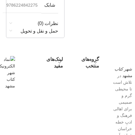
شابک
9786224842275
نظرات (0)
حمل و نقل و تحویل
گروه‌های
لینک‌های
منتخب
مفید
شهر کتاب
مشهد
در
تلاش است
تا محیطی
گرم و
صمیمی
برای اهالی
فرهنگ و
ادبِ خطه
خراسان