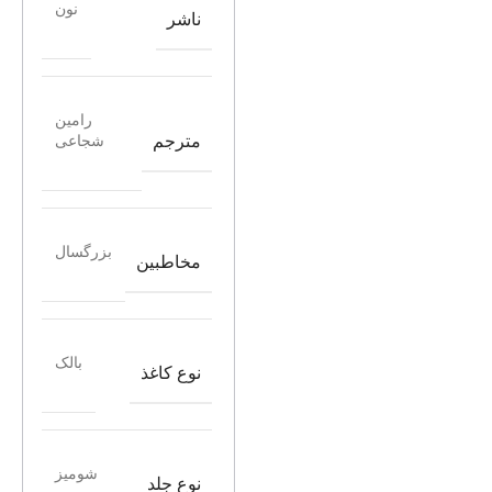
نون
ناشر
رامین
مترجم
شجاعی
بزرگسال
مخاطبین
بالک
نوع کاغذ
شومیز
نوع جلد