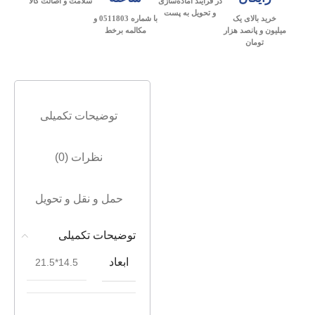
در فرآیند آماده‌سازی
سلامت و اصالت کالا
و تحویل به پست
خرید بالای یک
با شماره 0511803 و
میلیون و پانصد هزار
مکالمه برخط
تومان
توضیحات تکمیلی
نظرات (0)
حمل و نقل و تحویل
توضیحات تکمیلی
ابعاد
14.5*21.5