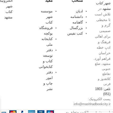
منتخب
مفید
شهر کتاب
مشهد
در
ادیان
موسسه
تلاش است
دانشنامه
شهر
تا محیطی
گاهنامه
کتاب
گرم و
بزرگسال
فروشگاه
صمیمی
کتب نفیس
بوکچه
برای اهالی
کتابخانه
فرهنگ و
ملی
ادبِ خطه
دفتر
خراسان
توسعه
فراهم آورد.
کتاب و
مشهد، ضلع
کتابخوانی
جنوبی
دفتر
تقاطع
امور
کلاهدوز و
چاپ و
قرنی
نشر
تلفن: 1803
(051)
پست الکترونیک:
info@mashhadbookcity.ir
تمامی حقوق و مالکیت متعلق به