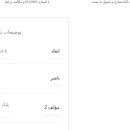
د آماده‌سازی و تحویل به پست
با شماره 0511803 و مکالمه برخط
توضیحات تک
ابعاد
4.5*21.5
م
ناشر
بلیک 
مؤلف 2