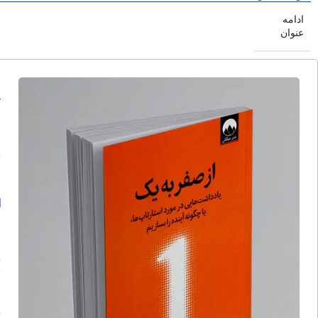
ادامه
عنوان
ا
ا