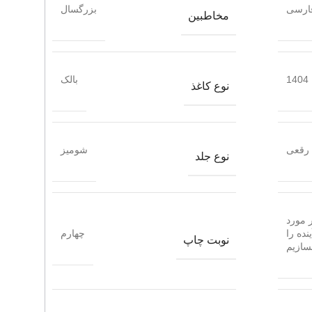
ارسی
بزرگسال
مخاطبین
1404
بالک
نوع کاغذ
رقعی
شومیز
نوع جلد
 مورد
نده را
چهارم
نوبت چاپ
سازیم