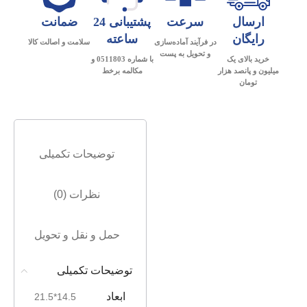
ارسال
سرعت
پشتیبانی 24
ضمانت
رایگان
ساعته
در فرآیند آماده‌سازی
سلامت و اصالت کالا
و تحویل به پست
خرید بالای یک
با شماره 0511803 و
میلیون و پانصد هزار
مکالمه برخط
تومان
توضیحات تکمیلی
نظرات (0)
حمل و نقل و تحویل
توضیحات تکمیلی
ابعاد
14.5*21.5