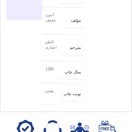
آنتون
مؤلف
چخوف
کاظم
مترجم
انصاری
1389
سال چاپ
هفتم
نوبت چاپ