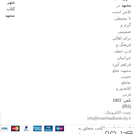
مشهد
در
تلاش است
تا محیطی
گرم و
صمیمی
برای اهالی
فرهنگ و
ادبِ خطه
خراسان
فراهم آورد.
مشهد، ضلع
جنوبی
تقاطع
کلاهدوز و
قرنی
تلفن: 1803
(051)
پست الکترونیک:
info@mashhadbookcity.ir
تمامی حقوق و مالکیت متعلق به