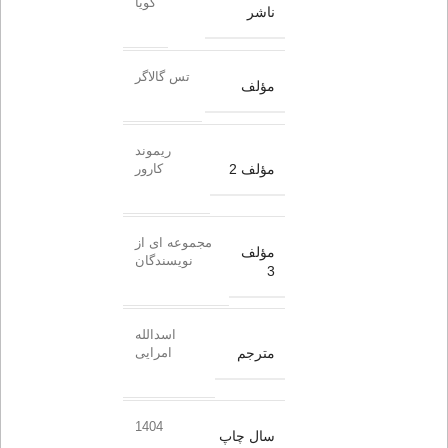
گویا
ناشر
تس گالاگر
مؤلف
ریموند
مؤلف 2
کارور
مجموعه ای از
مؤلف
نویسندگان
3
اسدالله
مترجم
امرایی
1404
سال چاپ