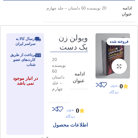
ادامه
20 نویسنده 60 داستان – جلد چهارم
عنوان
ویولن زن
ارسال کالا به
فروخته شده
سراسر ایران
یک دست
پرداخت از طریق
20
کارت‌های عضو
شتاب
نویسنده
برای بزرگنمایی کلیک کنید
60
ادامه
داستان
در انبار موجود
عنوان
– جلد
نمی باشد
0
بدون
چهارم
دیدگاه
0
بدون
دیدگاه
اطلاعات محصول