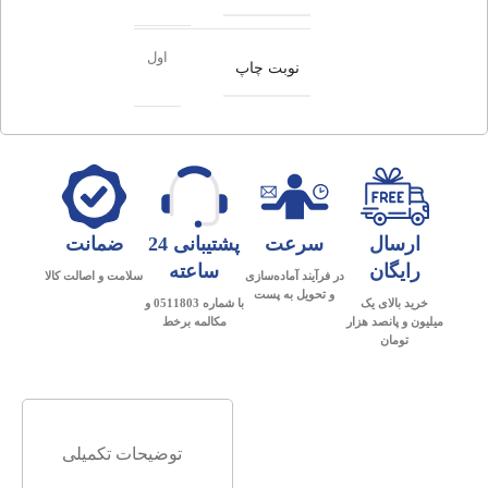
اول
نوبت چاپ
ارسال
سرعت
پشتیبانی 24
ضمانت
رایگان
ساعته
در فرآیند آماده‌سازی
سلامت و اصالت کالا
و تحویل به پست
خرید بالای یک
با شماره 0511803 و
میلیون و پانصد هزار
مکالمه برخط
تومان
توضیحات تکمیلی