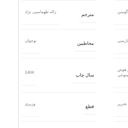
گوسن
ژاله طهماسبی نژاد
مترجم
ارسی
نوجوان
مخاطبین
و هوش
1404
سال چاپ
نوعی
تحریر
وزیری
قطع