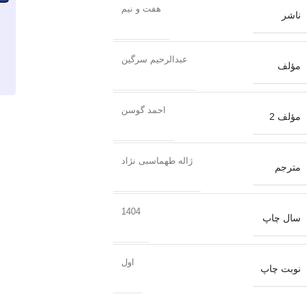
هفت و نیم
ناشر
عبدالرحیم سرگین
مؤلف
احمد گوسن
مؤلف 2
ژاله طهماسبی نژاد
مترجم
1404
سال چاپ
اول
نوبت چاپ