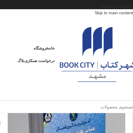
Skip to navigation
Skip to main content
خانه
/
محصولات
/
کتاب کودک و نوجوان
/
سن
/
د : 13 تا 15 سال
/
مبانی هوش مصنوع
مبانی هوش مصنوعی
خانه
فروشگاه
ادامه
عنوان
درخواست همکاری
بلاگ
م
ا