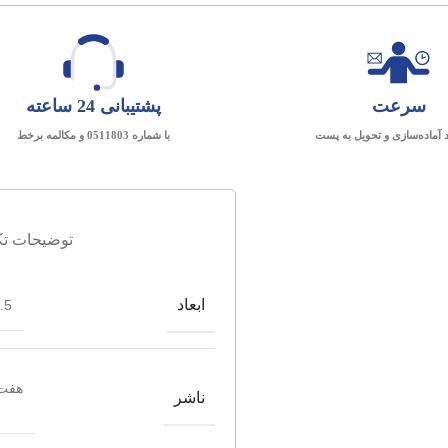
سرعت
پشتیبانی 24 ساعته
د آماده‌سازی و تحویل به پست
با شماره 0511803 و مکالمه برخط
توضیحات تک
ابعاد
*22
هفت 
ناشر