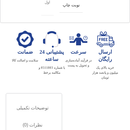
اول
نوبت چاپ
ارسال
سرعت
پشتیبانی 24
ضمانت
رایگان
ساعته
در فرآیند آماده‌سازی
سلامت و اصالت کالا
و تحویل به پست
خرید بالای یک
با شماره 0511803 و
میلیون و پانصد هزار
مکالمه برخط
تومان
توضیحات تکمیلی
نظرات (0)