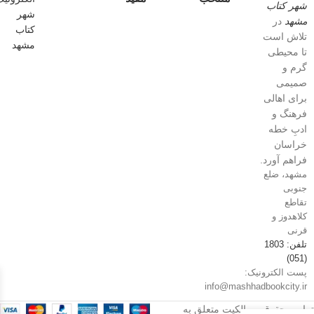
شهر کتاب
مشهد
در
تلاش است
تا محیطی
گرم و
صمیمی
برای اهالی
فرهنگ و
ادبِ خطه
خراسان
فراهم آورد.
مشهد، ضلع
جنوبی
تقاطع
کلاهدوز و
قرنی
تلفن: 1803
(051)
پست الکترونیک:
info@mashhadbookcity.ir
تمامی حقوق و مالکیت متعلق به