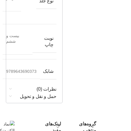
نوع جلد
بیست و
نوبت
ششم
چاپ
شابک
9789643690373
نظرات (0)
حمل و نقل و تحویل
گروه‌های
لینک‌های
منتخب
مفید