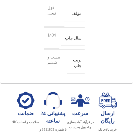
غزل
مؤلف
فتحی
1404
سال چاپ
بیست و
نوبت
ششم
چاپ
ارسال
سرعت
پشتیبانی 24
ضمانت
رایگان
ساعته
در فرآیند آماده‌سازی
سلامت و اصالت کالا
و تحویل به پست
خرید بالای یک
با شماره 0511803 و