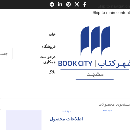
Skip to navigation
Skip to main content
خانه
/
محصولات
/
کتاب بزرگسال
/
ادبیات
/
ژانر
خانه
دوست داشتم کسی جایی منتظرم باشد
فروشگاه
دوست
درخواست
ارسال کالا به
همکاری
فروخته شده
سراسر ایران
داشتم
بلاگ
کسی جایی
پرداخت از طریق
کارت‌های عضو
منتظرم
شتاب
برای بزرگنمایی کلیک کنید
باشد
در انبار موجود
نمی باشد
0
بدون
0
بدون
دیدگاه
دیدگاه
اطلاعات محصول