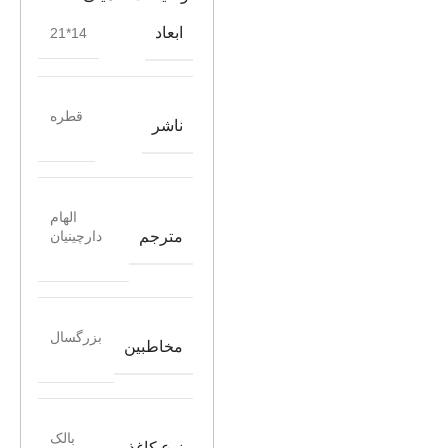
ابعاد
14*21
قطره
ناشر
الهام
مترجم
دارچینیان
بزرگسال
مخاطبین
بالک
نوع کاغذ