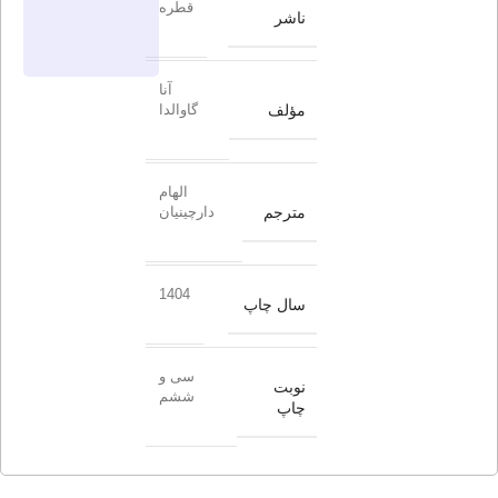
قطره
ناشر
آنا
مؤلف
گاوالدا
الهام
مترجم
دارچینیان
1404
سال چاپ
سی و
نوبت
ششم
چاپ