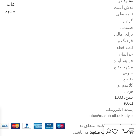
مشهد
در
تلاش است
تا محیطی
گرم و
صمیمی
برای اهالی
فرهنگ و
ادبِ خطه
خراسان
فراهم آورد.
مشهد، ضلع
جنوبی
تقاطع
کلاهدوز و
قرنی
تلفن: 1803
(051)
پست الکترونیک:
info@mashhadbookcity.ir
تمامی حقوق و مالکیت متعلق به
فروشگاه شهر کتاب مشهد
می‌باشد.