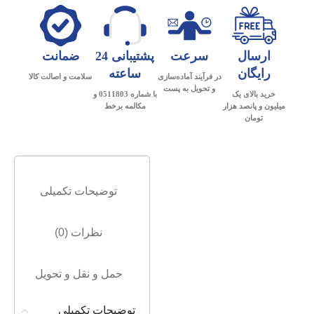
ارسال
سرعت
پشتیبانی 24
ضمانت
رایگان
ساعته
در فرآیند آماده‌سازی
سلامت و اصالت کالا
و تحویل به پست
خرید بالای یک
با شماره 0511803 و
میلیون و پانصد هزار
مکالمه برخط
تومان
توضیحات تکمیلی
نظرات (0)
حمل و نقل و تحویل
توضیحات تکمیلی