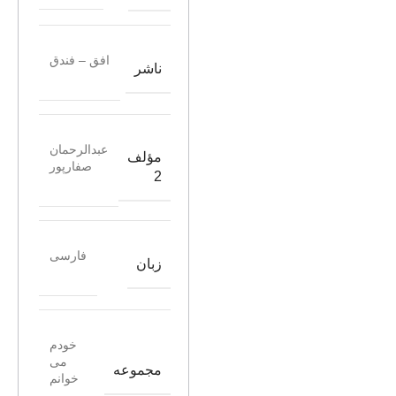
افق – فندق
ناشر
عبدالرحمان
مؤلف
صفارپور
2
فارسی
زبان
خودم
می
مجموعه
خوانم