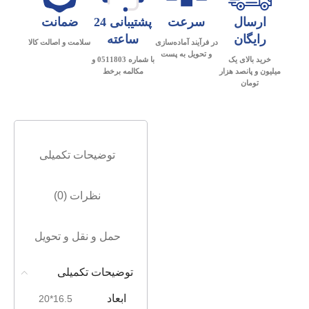
ارسال
سرعت
پشتیبانی 24
ضمانت
رایگان
ساعته
در فرآیند آماده‌سازی
سلامت و اصالت کالا
و تحویل به پست
خرید بالای یک
با شماره 0511803 و
میلیون و پانصد هزار
مکالمه برخط
تومان
توضیحات تکمیلی
نظرات (0)
حمل و نقل و تحویل
توضیحات تکمیلی
ابعاد
16.5*20