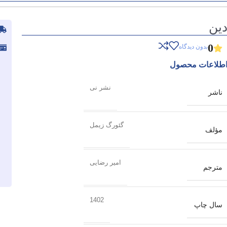
ین
0
بدون دیدگاه
طلاعات محصول
نشر نی
ناشر
گئورگ زیمل
مؤلف
امیر رضایی
مترجم
1402
سال چاپ