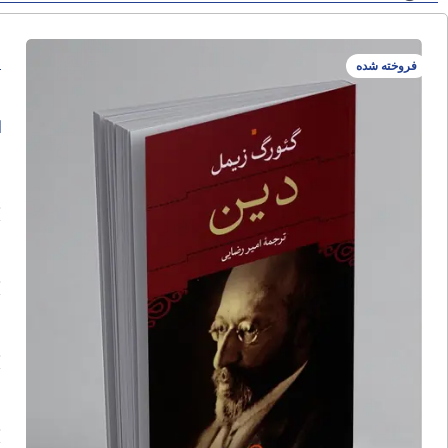
د
فروخته شده
ا