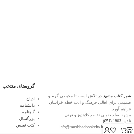
گروه‌های منتخب
شهر کتاب مشهد
در تلاش است تا محیطی گرم و
ادیان
صمیمی برای اهالی فرهنگ و ادبِ خطه خراسان
دانشنامه
فراهم آورد.
گاهنامه
مشهد، ضلع جنوبی تقاطع کلاهدوز و قرنی
بزرگسال
تلفن: 1803 (051)
کتب نفیس
پست الکترونیک: info@mashhadbookcity.ir