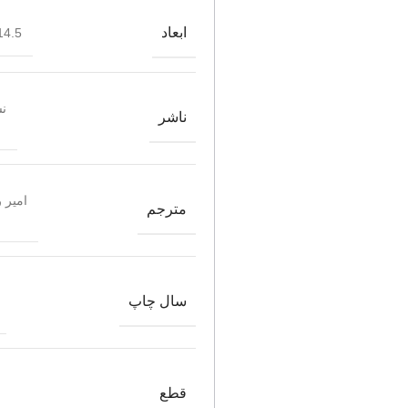
ابعاد
4.5*21.5
ن
ناشر
امیر 
مترجم
سال چاپ
قطع