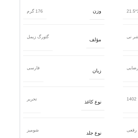
وزن
1
176 گرم
شر نی
گئورگ زیمل
مؤلف
رضایی
فارسی
زبان
1402
تحریر
نوع کاغذ
رقعی
شومیز
نوع جلد