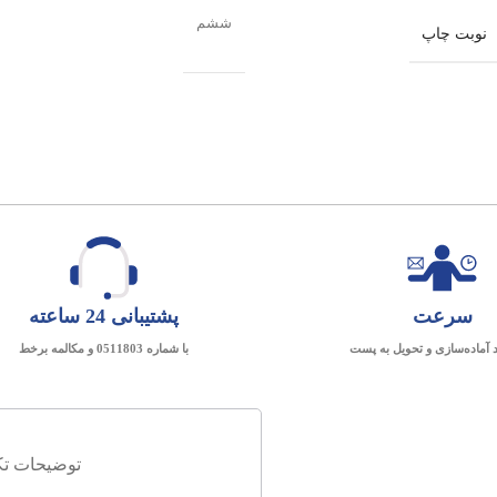
ششم
نوبت چاپ
سرعت
پشتیبانی 24 ساعته
د آماده‌سازی و تحویل به پست
با شماره 0511803 و مکالمه برخط
توضیحات تک