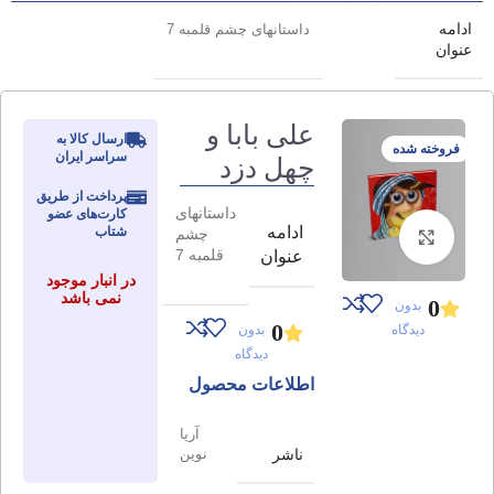
ادامه
داستانهای چشم قلمبه 7
عنوان
علی بابا و
ارسال کالا به
فروخته شده
سراسر ایران
چهل دزد
پرداخت از طریق
داستانهای
کارت‌های عضو
ادامه
شتاب
چشم
برای بزرگنمایی کلیک کنید
قلمبه 7
عنوان
در انبار موجود
نمی باشد
0
بدون
0
دیدگاه
بدون
دیدگاه
اطلاعات محصول
آریا
ناشر
نوین