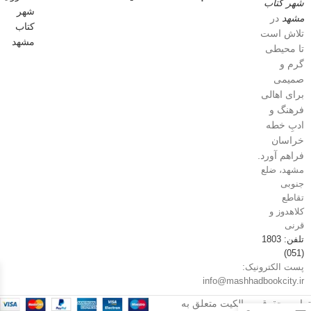
شهر کتاب
مشهد
در
تلاش است
تا محیطی
گرم و
صمیمی
برای اهالی
فرهنگ و
ادبِ خطه
خراسان
فراهم آورد.
مشهد، ضلع
جنوبی
تقاطع
کلاهدوز و
قرنی
تلفن: 1803
(051)
پست الکترونیک:
info@mashhadbookcity.ir
تمامی حقوق و مالکیت متعلق به