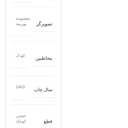
معصومه
تصویرگر
پورمند
کودک
مخاطبین
1403
سال چاپ
خشتی
قطع
کوچک