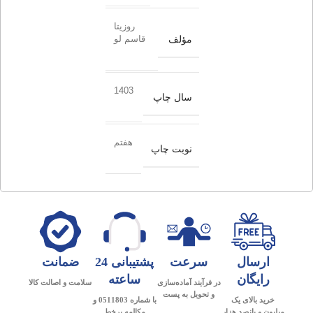
روزیتا
مؤلف
قاسم لو
1403
سال چاپ
هفتم
نوبت چاپ
ارسال
سرعت
پشتیبانی 24
ضمانت
رایگان
ساعته
در فرآیند آماده‌سازی
سلامت و اصالت کالا
و تحویل به پست
خرید بالای یک
با شماره 0511803 و
میلیون و پانصد هزار
مکالمه برخط