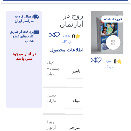
روح در
ارسال کالا به
فروخته شده
سراسر ایران
آپارتمان
پرداخت از طریق
0
بدون
کارت‌های عضو
شتاب
دیدگاه
برای بزرگنمایی کلیک کنید
اطلاعات محصول
در انبار موجود
نمی باشد
0
بدون
کوله
دیدگاه
پشتی –
ناشر
پاپلی
دنیس
مؤلف
مارکل
زهرا
مترجم
آرنواز