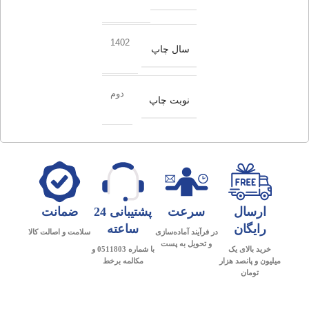
1402
سال چاپ
دوم
نوبت چاپ
ارسال
سرعت
پشتیبانی 24
ضمانت
رایگان
ساعته
در فرآیند آماده‌سازی
سلامت و اصالت کالا
و تحویل به پست
خرید بالای یک
با شماره 0511803 و
میلیون و پانصد هزار
مکالمه برخط
تومان