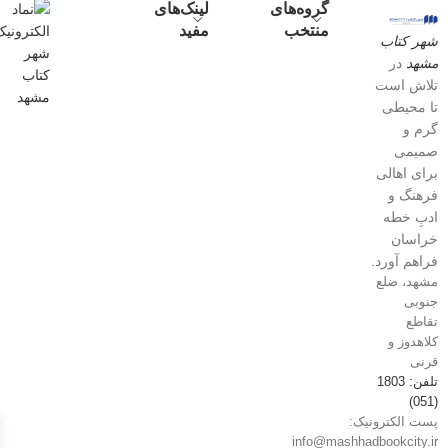
گروه‌های
لینک‌های
منتخب
مفید
شهر کتاب
مشهد
در
تلاش است
تا محیطی
گرم و
صمیمی
برای اهالی
فرهنگ و
ادبِ خطه
خراسان
فراهم آورد.
مشهد، ضلع
جنوبی
تقاطع
کلاهدوز و
قرنی
تلفن: 1803
(051)
پست الکترونیک:
info@mashhadbookcity.ir