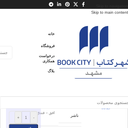
Skip to navigation
Skip to main content
خانه
/
محصولات
/
کتاب کودک و نوجوان
/
سن
/
ب : 7 تا 9 سال
خانه
خودم می خوانم 2 : بادباک
فروشگاه
خودم می
درخواست
ارسال کالا به
همکاری
سراسر ایران
خوانم 2 :
بلاگ
بادباک
پرداخت از طریق
کارت‌های عضو
شتاب
برای بزرگنمایی کلیک کنید
0
بدون
دیدگاه
65.000
تومان
اطلاعات محصول
0
بدون
موجود در انبار
دیدگاه
افق – فندق
ناشر
+
-