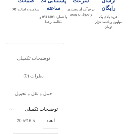
ارسال
سرعت
پشتیبانی 24
ضمانت
رایگان
ساعته
در فرآیند آماده‌سازی
سلامت و اصالت کالا
و تحویل به پست
خرید بالای یک
با شماره 0511803 و
میلیون و پانصد هزار
مکالمه برخط
تومان
توضیحات تکمیلی
نظرات (0)
حمل و نقل و تحویل
توضیحات تکمیلی
ابعاد
16.5*20.5