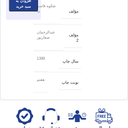
افزودن به
شکوه قاسم
سبد خرید
مؤلف
نیا
عبدالرحمان
مؤلف
صفارپور
2
1399
سال چاپ
هفتم
نوبت چاپ