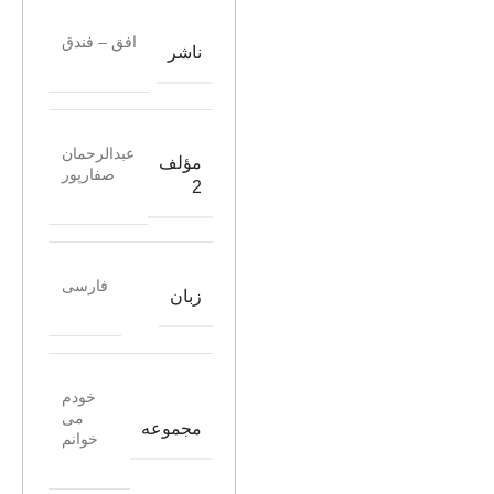
افق – فندق
ناشر
عبدالرحمان
مؤلف
صفارپور
2
فارسی
زبان
خودم
می
مجموعه
خوانم