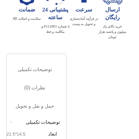
ارسال
سرعت
پشتیبانی 24
ضمانت
رایگان
ساعته
در فرآیند آماده‌سازی
سلامت و اصالت کالا
و تحویل به پست
خرید بالای یک
با شماره 0511803 و
میلیون و پانصد هزار
مکالمه برخط
تومان
توضیحات تکمیلی
نظرات (0)
حمل و نقل و تحویل
توضیحات تکمیلی
ابعاد
14.5*21.5