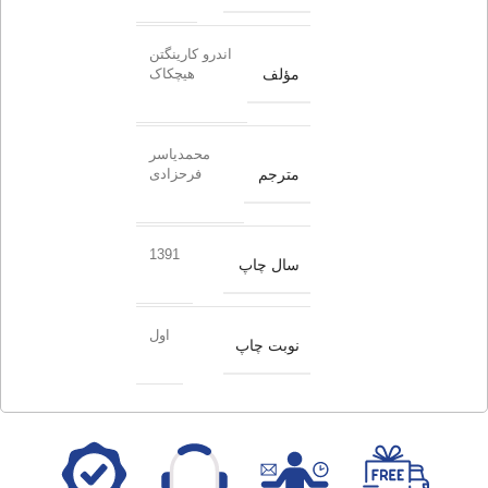
اندرو کارینگتن
مؤلف
هیچکاک
محمدیاسر
مترجم
فرحزادی
1391
سال چاپ
اول
نوبت چاپ