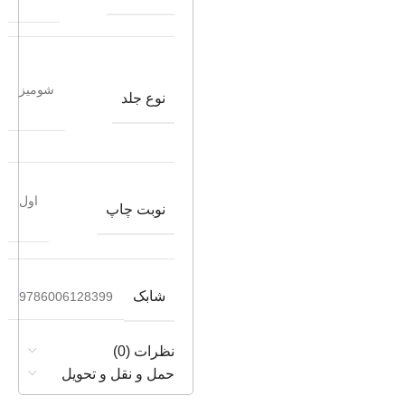
شومیز
نوع جلد
اول
نوبت چاپ
شابک
9786006128399
نظرات (0)
حمل و نقل و تحویل